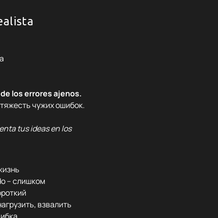
ealista
ta
 de los errores ajenos.
 тяжесть чужих ошибок.
enta tus ideas en los
 жизнь
o – слишком
ороткий
нагрузить, взвалить
шибка