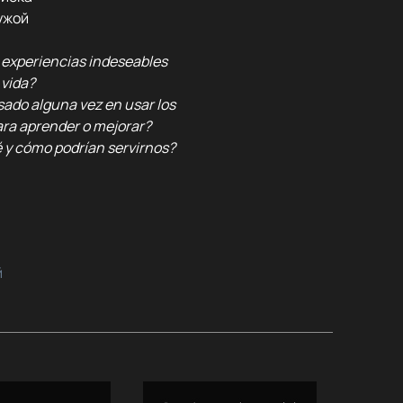
чужой
experiencias indeseables
 vida?
ado alguna vez en usar los
ara aprender o mejorar?
 y cómo podrían servirnos?
й