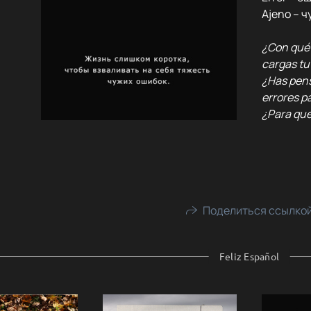
Ajeno – 
¿Con qué 
cargas tu
¿Has pens
errores p
¿Para qué
Поделиться ссылко
Feliz Español