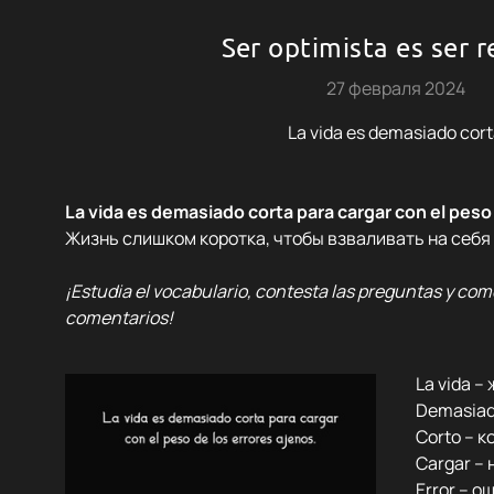
Ser optimista es ser r
27 февраля 2024
La vida es demasiado cor
La vida es demasiado corta para cargar con el peso
Жизнь слишком коротка, чтобы взваливать на себя
¡Estudia el vocabulario, contesta las preguntas y com
comentarios!
La vida –
Demasiad
Corto – к
Cargar – 
Error – о