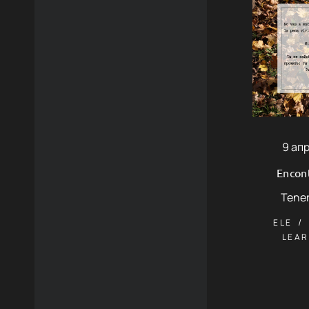
9 ап
Encont
Tener
ELE
LEAR