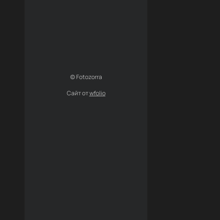
© Fotozorra
Сайт от
wfolio