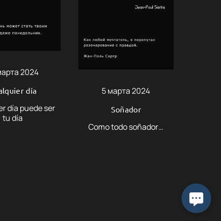
марта 2024
lquier día
5 марта 2024
r día puede ser
Soñador
tu día
Como todo soñador…